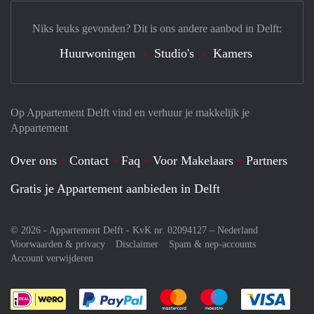
Niks leuks gevonden? Dit is ons andere aanbod in Delft:
Huurwoningen
Studio's
Kamers
Op Appartement Delft vind en verhuur je makkelijk je
Appartement
Over ons
Contact
Faq
Voor Makelaars
Partners
Gratis je Appartement aanbieden in Delft
© 2026 - Appartement Delft - KvK nr. 02094127 –
Nederland
Voorwaarden & privacy
Disclaimer
Spam & nep-accounts
Account verwijderen
Je rekent gemakkelijk af met Paypal
Je rekent gemakkelijk af met M
Je rekent gemakkelij
Je re