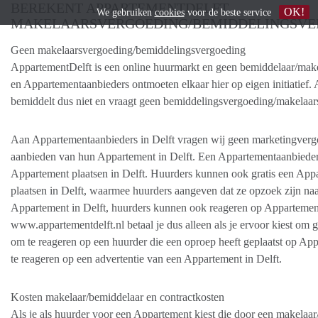
BEREKENT APPARTEMENTDELFT
OK!
We gebruiken
cookies
voor de beste service
MAKELAARSVERGOEDING/BEMIDDELINGSVE
Geen makelaarsvergoeding/bemiddelingsvergoeding
AppartementDelft is een online huurmarkt en geen bemiddelaar/mak
en Appartementaanbieders ontmoeten elkaar hier op eigen initiatief.
bemiddelt dus niet en vraagt geen bemiddelingsvergoeding/makelaar
Aan Appartementaanbieders in Delft vragen wij geen marketingverg
aanbieden van hun Appartement in Delft. Een Appartementaanbieder 
Appartement plaatsen in Delft. Huurders kunnen ook gratis een Ap
plaatsen in Delft, waarmee huurders aangeven dat ze opzoek zijn na
Appartement in Delft, huurders kunnen ook reageren op Appartemen
www.appartementdelft.nl betaal je dus alleen als je ervoor kiest om 
om te reageren op een huurder die een oproep heeft geplaatst op Ap
te reageren op een advertentie van een Appartement in Delft.
Kosten makelaar/bemiddelaar en contractkosten
Als je als huurder voor een Appartement kiest die door een makelaar