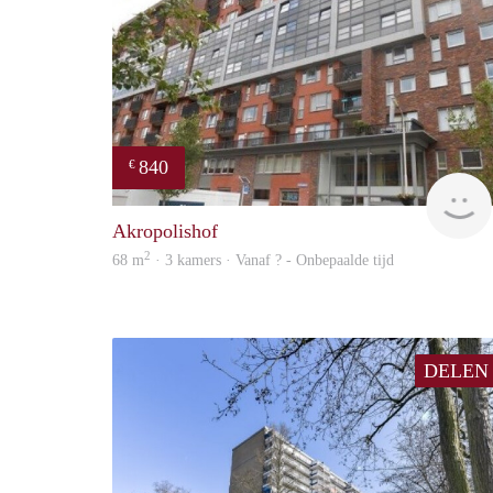
840
€
Akropolishof
2
68 m
· 3 kamers · Vanaf ? - Onbepaalde tijd
DELEN