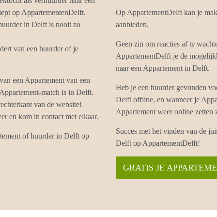
ektocht als verhuurder naar een
piept op AppartementenDelft.
Op AppartementDelft kan je makk
urder in Delft is nooit zo
aanbieden.
Geen zin om reacties af te wacht
ert van een huurder of je
AppartementDelft je de mogelijkh
naar een Appartement in Delft.
 van een Appartement van een
Heb je een huurder gevonden voo
 Appartement-match is in Delft.
Delft offline, en wanneer je Appa
echterkant van de website!
Appartement weer online zetten
r en kom in contact met elkaar.
Succes met het vinden van de ju
tement of huurder in Delft op
Delft op AppartementDelft!
GRATIS JE APPARTEM