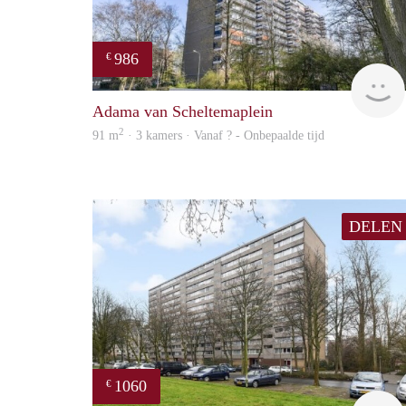
986
€
Adama van Scheltemaplein
2
91 m
· 3 kamers · Vanaf ? - Onbepaalde tijd
DELEN
1060
€