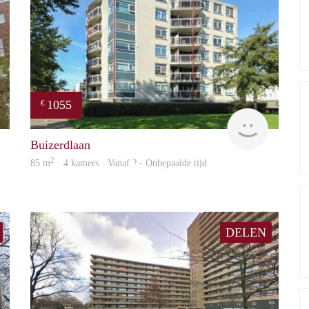
1055
€
rent
rent
Buizerdlaan
2
85 m
· 4 kamers · Vanaf ? - Onbepaalde tijd
DELEN