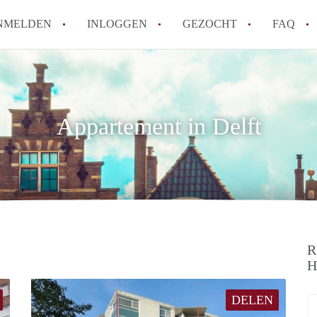
NMELDEN
INLOGGEN
GEZOCHT
FAQ
How to translate AppartementDelft!
Wat is AppartementDelft?
Appartement in Delft
Hoeveel kost het om te reageren op een A
Wat is de privacyverklaring van Appartem
Berekent AppartementDelft makelaarsver
Alle veelgestelde vragen
R
H
DELEN