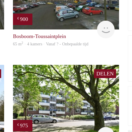
900
€
finder
finder
Bosboom-Toussaintplein
2
65 m
· 4 kamers · Vanaf ? - Onbepaalde tijd
DELEN
975
€
finder
Woning