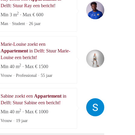
Ray
Delft: Stuur Ray een bericht!
2
Min 3 m
· Max € 600
Man · Student ·
26 jaar
Marie-Louise zoekt een
Appartement
in Delft: Stuur Marie-
Marie-Louise
Louise een bericht!
2
Min 40 m
· Max € 1500
Vrouw · Professional ·
55 jaar
Sabine zoekt een
Appartement
in
Sabine
Delft: Stuur Sabine een bericht!
2
Min 40 m
· Max € 1000
Vrouw ·
19 jaar