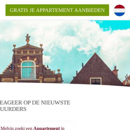
GRATIS JE APPARTEMENT AANBIEDEN
ppartement in Delft?
entDelft?
goeding/bemiddelingsvergoeding?
EAGEER OP DE NIEUWSTE
UURDERS
Melvin zoekt een
Appartement
in