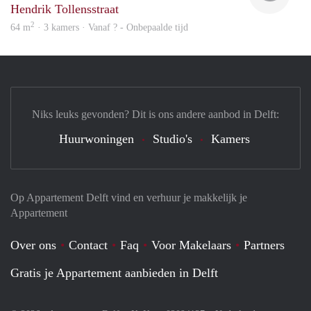
Hendrik Tollensstraat
2
64 m
· 3 kamers · Vanaf ? - Onbepaalde tijd
Niks leuks gevonden? Dit is ons andere aanbod in Delft:
Huurwoningen
Studio's
Kamers
Op Appartement Delft vind en verhuur je makkelijk je
Appartement
Over ons
Contact
Faq
Voor Makelaars
Partners
Gratis je Appartement aanbieden in Delft