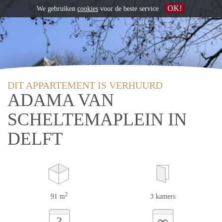
OK!
We gebruiken
cookies
voor de beste service
DIT APPARTEMENT IS VERHUURD
ADAMA VAN
SCHELTEMAPLEIN IN
DELFT
2
91 m
3 kamers
∞
?