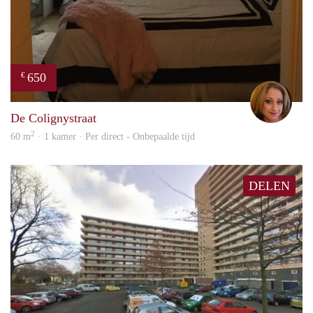
650
€
Lore
De Colignystraat
2
60 m
· 1 kamer · Per direct - Onbepaalde tijd
DELEN