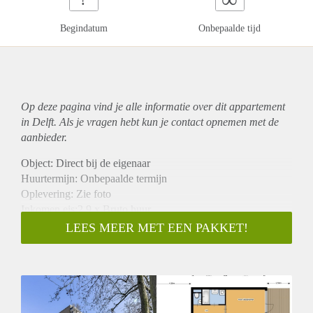
Begindatum
Onbepaalde tijd
Op deze pagina vind je alle informatie over dit
appartement
in Delft. Als je vragen hebt kun je contact opnemen met de
aanbieder.
Object: Direct bij de eigenaar
Huurtermijn: Onbepaalde termijn
Oplevering: Zie foto
Inkomen eis:2,9 x Bruto huur
Garantiestelling mogelijk: Ja
LEES MEER MET EEN PAKKET!
Borg: 1 Maand
Bemiddeling kosten: Nee
Woningdelers toegestaan: Ja
Huisdieren toegestaan: Afhankelijk van de Eigenaar
Huurtoeslag grens: Nee