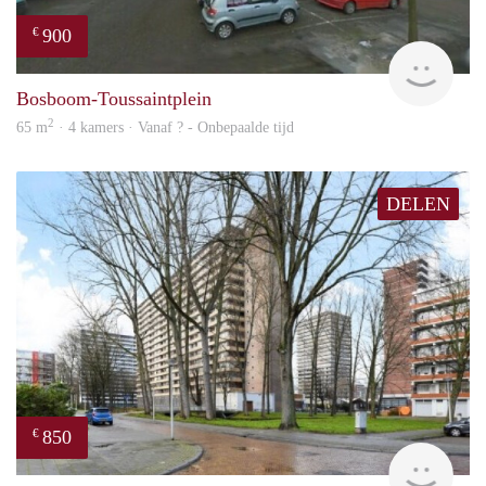
900
€
finde
Bosboom-Toussaintplein
2
65 m
· 4 kamers · Vanaf ? - Onbepaalde tijd
DELEN
850
€
finde