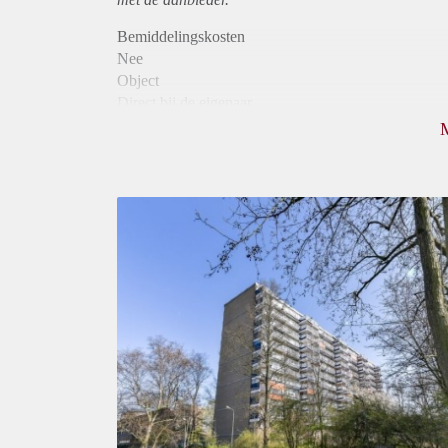
Bemiddelingskosten
Nee
Object
Direct bij de eigenaar
Borg
900
Garantiestelling
Mogelijk
Huurtoeslag
Niet mogelijk
Inkomen eis
3,2 X Maandhuur Bruto
Huurtermijn
Onbepaalde termijn
Oplevering
Kaal