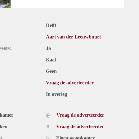
Delft
Aart van der Leeuwbuurt
eente:
Ja
Kaal
Geen
Vraag de adverteerder
In overleg
dkamer
Vraag de adverteerder
uken
Vraag de adverteerder
t
Eigen woonkamer