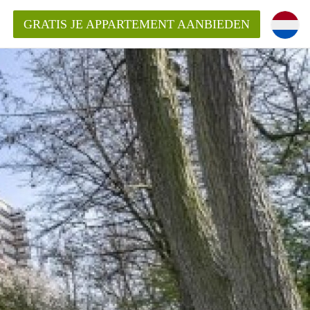
GRATIS JE APPARTEMENT AANBIEDEN
ppartement in Delft?
entDelft?
goeding/bemiddelingsvergoeding?