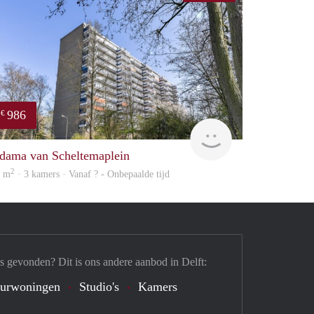
986
€
Woning
dama van Scheltemaplein
2
1 m
· 3 kamers · Vanaf ? - Onbepaalde tijd
s gevonden? Dit is ons andere aanbod in Delft:
urwoningen
Studio's
Kamers