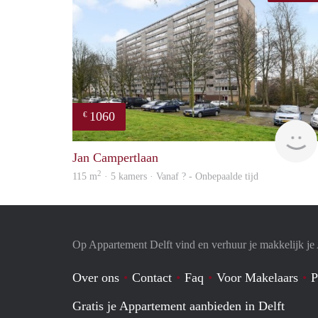
1060
€
Jan Campertlaan
2
115 m
· 5 kamers · Vanaf ? - Onbepaalde tijd
Op Appartement Delft vind en verhuur je makkelijk j
Over ons
Contact
Faq
Voor Makelaars
P
Gratis je Appartement aanbieden in Delft