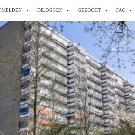
NMELDEN
INLOGGEN
GEZOCHT
FAQ
How to translate AppartementDelft!
Wat is AppartementDelft?
Hoeveel kost het om te reageren op een A
Wat is de privacyverklaring van Appartem
Berekent AppartementDelft makelaarsver
Alle veelgestelde vragen