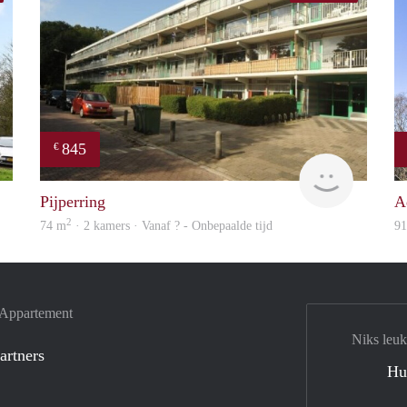
845
€
finder
rent
Pijperring
A
2
74 m
· 2 kamers · Vanaf ? - Onbepaalde tijd
9
e Appartement
Niks leuk
artners
Hu