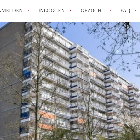
NMELDEN
INLOGGEN
GEZOCHT
FAQ
How to translate AppartementDelft!
Wat is AppartementDelft?
Hoeveel kost het om te reageren op een A
Wat is de privacyverklaring van Appartem
Berekent AppartementDelft makelaarsver
Alle veelgestelde vragen