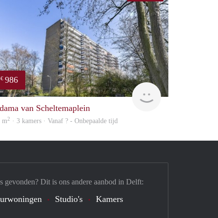
986
€
finder
dama van Scheltemaplein
2
1 m
· 3 kamers · Vanaf ? - Onbepaalde tijd
s gevonden? Dit is ons andere aanbod in Delft:
urwoningen
Studio's
Kamers