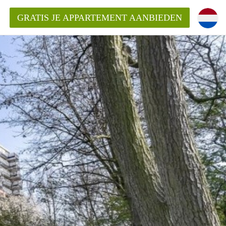
GRATIS JE APPARTEMENT AANBIEDEN
ppartement in Delft?
entDelft?
goeding/bemiddelingsvergoeding?