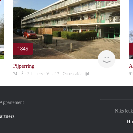
845
€
finder
rent
Pijperring
A
2
74 m
· 2 kamers · Vanaf ? - Onbepaalde tijd
9
e Appartement
Niks leuk
artners
Hu