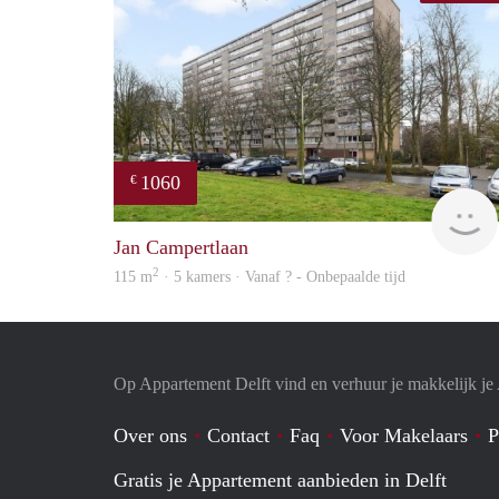
1060
€
Jan Campertlaan
2
115 m
· 5 kamers · Vanaf ? - Onbepaalde tijd
Op Appartement Delft vind en verhuur je makkelijk j
Over ons
Contact
Faq
Voor Makelaars
P
Gratis je Appartement aanbieden in Delft