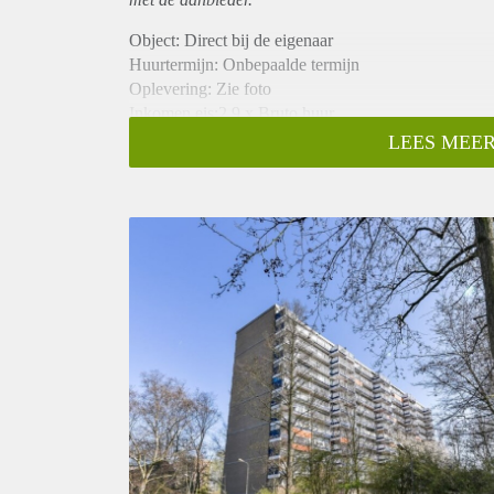
Object: Direct bij de eigenaar
Huurtermijn: Onbepaalde termijn
Oplevering: Zie foto
Inkomen eis:2,9 x Bruto huur
Garantiestelling mogelijk: Ja
LEES MEER
Borg: 1 Maand
Bemiddeling kosten: Nee
Woningdelers toegestaan: Ja
Huisdieren toegestaan: Afhankelijk van de Eigenaar
Huurtoeslag grens: Nee
Geschikt voor studenten: Afhankelijk van de Eigena