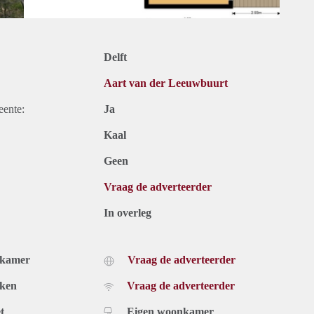
Delft
Aart van der Leeuwbuurt
eente:
Ja
Kaal
Geen
Vraag de adverteerder
In overleg
dkamer
Vraag de adverteerder
uken
Vraag de adverteerder
t
Eigen woonkamer