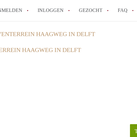
NMELDEN
INLOGGEN
GEZOCHT
FAQ
VENTERREIN HAAGWEG IN DELFT
How to translate AppartementDelft!
ERREIN HAAGWEG IN DELFT
Wat is AppartementDelft?
Hoeveel kost het om te reageren op een A
Wat is de privacyverklaring van Appartem
Berekent AppartementDelft makelaarsver
Alle veelgestelde vragen