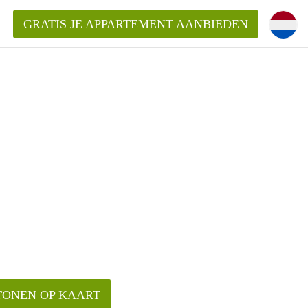
GRATIS JE APPARTEMENT AANBIEDEN
ppartement in Delft?
entDelft?
goeding/bemiddelingsvergoeding?
TONEN OP KAART