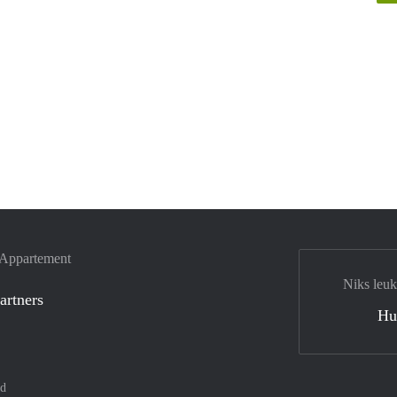
e Appartement
Niks leuk
artners
Hu
nd