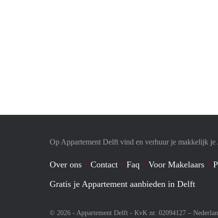
Op Appartement Delft vind en verhuur je makkelijk j
Over ons
Contact
Faq
Voor Makelaars
P
Gratis je Appartement aanbieden in Delft
© 2026 - Appartement Delft - KvK nr. 02094127 –
Nederla