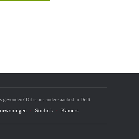
s gevonden? Dit is ons andere aanbod in Delft:
urwoningen
Studio's
Kamers