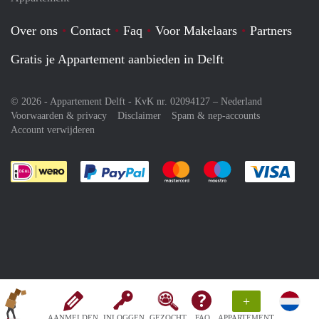
Over ons
Contact
Faq
Voor Makelaars
Partners
Gratis je Appartement aanbieden in Delft
© 2026 - Appartement Delft - KvK nr. 02094127 –
Nederland
Voorwaarden & privacy
Disclaimer
Spam & nep-accounts
Account verwijderen
Je rekent gemakkelijk af met Paypal
Je rekent gemakkelijk af met M
Je rekent gemakkelij
Je re
+
AANMELDEN
INLOGGEN
GEZOCHT
FAQ
APPARTEMENT