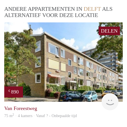
ANDERE APPARTEMENTEN IN
DELFT
ALS
ALTERNATIEF VOOR DEZE LOCATIE
DELEN
890
€
finde
Van Foreestweg
2
75 m
· 4 kamers · Vanaf ? - Onbepaalde tijd