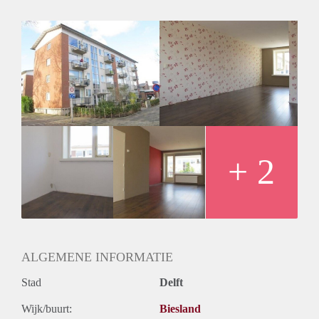
Garantiestelling
Niet mogelijk
Huurtoeslag
Mogelijk
Inkomen eis
N.V.T.
Huurtermijn
Onbepaalde termijn
Oplevering
Kaal
+ 2
ALGEMENE INFORMATIE
Stad
Delft
Wijk/buurt:
Biesland