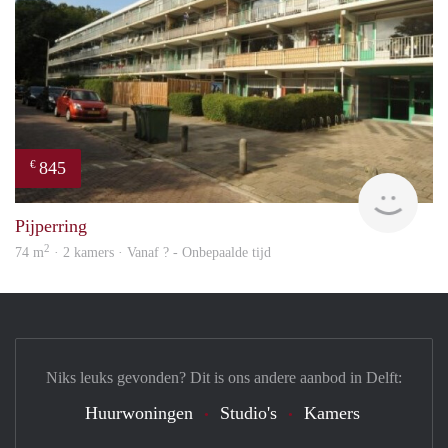
845
€
finde
Pijperring
2
74 m
· 2 kamers · Vanaf ? - Onbepaalde tijd
Niks leuks gevonden? Dit is ons andere aanbod in Delft:
Huurwoningen
Studio's
Kamers