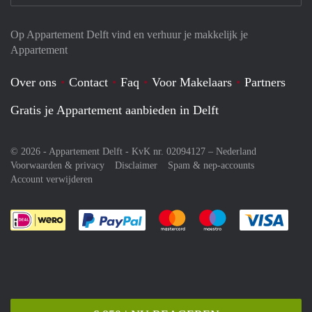
Op Appartement Delft vind en verhuur je makkelijk je
Appartement
Over ons
Contact
Faq
Voor Makelaars
Partners
Gratis je Appartement aanbieden in Delft
© 2026 - Appartement Delft - KvK nr. 02094127 –
Nederland
Voorwaarden & privacy
Disclaimer
Spam & nep-accounts
Account verwijderen
Je rekent gemakkelijk af met Paypal
Je rekent gemakkelijk af met M
Je rekent gemakkelij
Je re