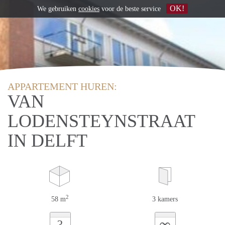
OK!
We gebruiken
cookies
voor de beste service
APPARTEMENT HUREN:
VAN
LODENSTEYNSTRAAT
IN DELFT
2
58 m
3 kamers
∞
?