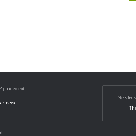
e Appartement
Niks leuk
artners
Hu
nd