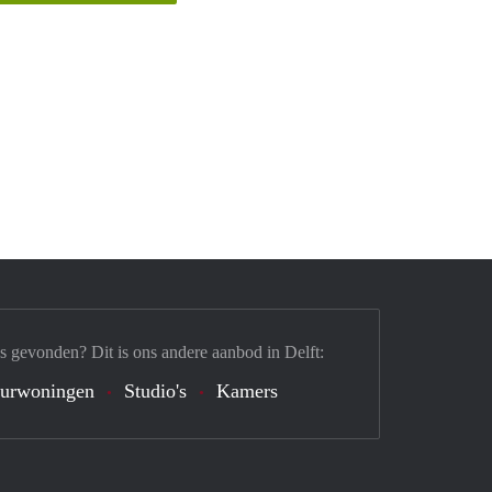
s gevonden? Dit is ons andere aanbod in Delft:
urwoningen
Studio's
Kamers