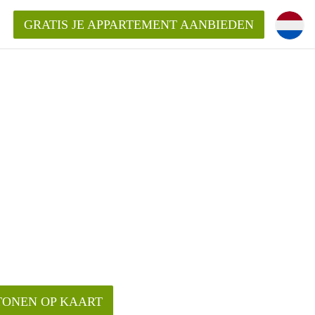
GRATIS JE APPARTEMENT AANBIEDEN
ppartement in Delft?
entDelft?
goeding/bemiddelingsvergoeding?
TONEN OP KAART