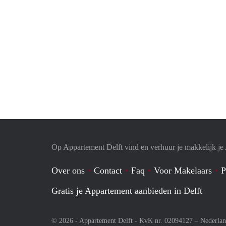
Op Appartement Delft vind en verhuur je makkelijk j
Over ons
Contact
Faq
Voor Makelaars
P
Gratis je Appartement aanbieden in Delft
© 2026 - Appartement Delft - KvK nr. 02094127 –
Nederla