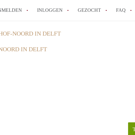
NMELDEN
INLOGGEN
GEZOCHT
FAQ
HOF-NOORD IN DELFT
How to translate AppartementDelft!
NOORD IN DELFT
Wat is AppartementDelft?
Hoeveel kost het om te reageren op een A
Wat is de privacyverklaring van Appartem
Berekent AppartementDelft makelaarsver
Alle veelgestelde vragen