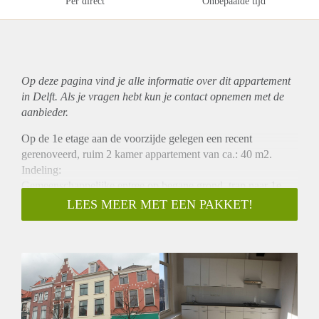
Per direct
Onbepaalde tijd
Op deze pagina vind je alle informatie over dit
appartement
in Delft. Als je vragen hebt kun je contact opnemen met de
aanbieder.
Op de 1e etage aan de voorzijde gelegen een recent
gerenoveerd, ruim 2 kamer appartement van ca.: 40 m2.
Indeling:
Gemeenschappelijke entree op begane grond, trap naar 1e
etage, entree appartement, gang met ruime ketel / opbergkast,
LEES MEER MET EEN PAKKET!
apart toilet met fontein, ruime woonkamer van ca.: 20 m2 met
open keuken voorzien van kookplaat, afzuigkap, oven en
koelkast. Semi aparte slaapkamer van ca.: 12 m2 met toegang
tot ruime badkamer met wastafel en wasmachine aansluiting.
Huurprijs is excl. nutsvoorzieningen.
Woning is gelegen in het leuke centrum van Delft, nabij
openbaar vervoer (Station Delft op 5 min loopafstand),