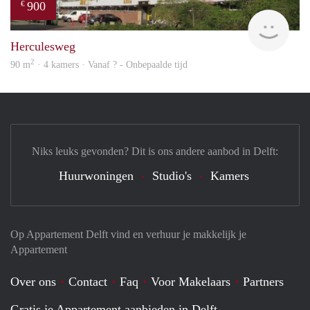
900
€
rent
Herculesweg
2
90 m
· 4 kamers · Vanaf ? - Onbepaalde tijd
Niks leuks gevonden? Dit is ons andere aanbod in Delft:
Huurwoningen
Studio's
Kamers
Op Appartement Delft vind en verhuur je makkelijk je
Appartement
Over ons
Contact
Faq
Voor Makelaars
Partners
Gratis je Appartement aanbieden in Delft