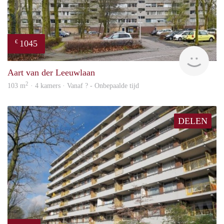
1045
€
finde
Aart van der Leeuwlaan
2
103 m
· 4 kamers · Vanaf ? - Onbepaalde tijd
DELEN