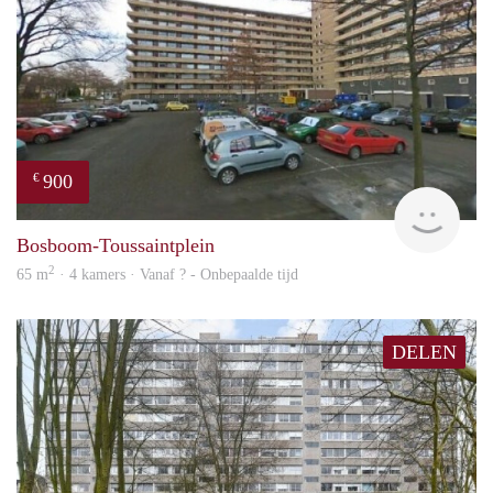
900
€
finde
Bosboom-Toussaintplein
2
65 m
· 4 kamers · Vanaf ? - Onbepaalde tijd
DELEN