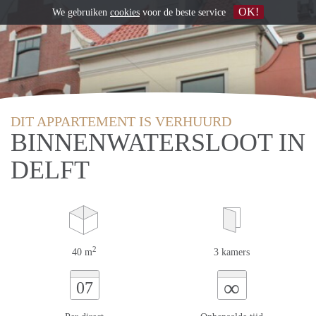
OK!
We gebruiken
cookies
voor de beste service
DIT APPARTEMENT IS VERHUURD
BINNENWATERSLOOT IN
DELFT
2
40 m
3 kamers
∞
07