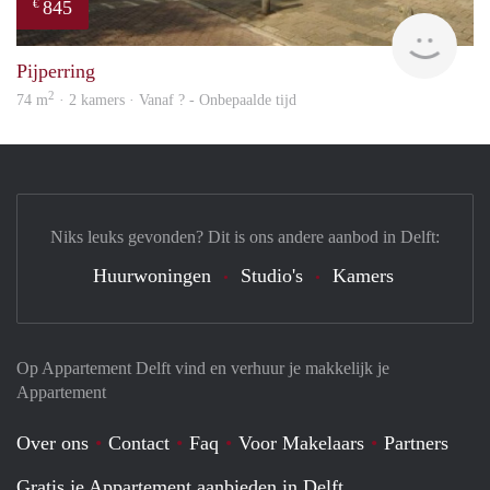
845
€
finde
Pijperring
2
74 m
· 2 kamers · Vanaf ? - Onbepaalde tijd
Niks leuks gevonden? Dit is ons andere aanbod in Delft:
Huurwoningen
Studio's
Kamers
Op Appartement Delft vind en verhuur je makkelijk je
Appartement
Over ons
Contact
Faq
Voor Makelaars
Partners
Gratis je Appartement aanbieden in Delft