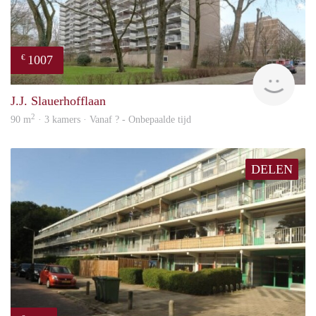
1007
€
finde
J.J. Slauerhofflaan
2
90 m
· 3 kamers · Vanaf ? - Onbepaalde tijd
DELEN