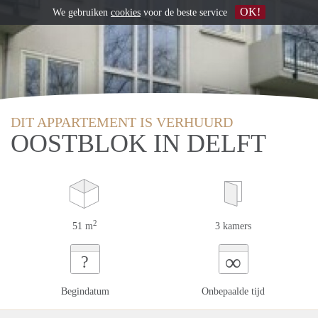
OK!
We gebruiken
cookies
voor de beste service
DIT APPARTEMENT IS VERHUURD
OOSTBLOK IN DELFT
2
51 m
3 kamers
∞
?
Begindatum
Onbepaalde tijd