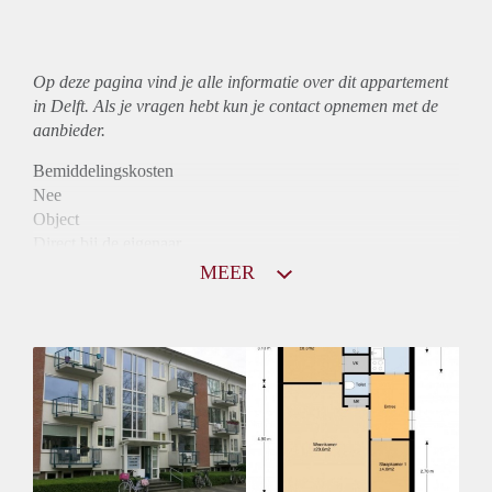
Op deze pagina vind je alle informatie over dit
appartement
in Delft. Als je vragen hebt kun je contact opnemen met de
aanbieder.
Bemiddelingskosten
Nee
Object
Direct bij de eigenaar
Borg
MEER
800
Garantiestelling
Niet mogelijk
Huurtoeslag
Mogelijk
Inkomen eis
N.V.T.
Huurtermijn
Onbepaalde termijn