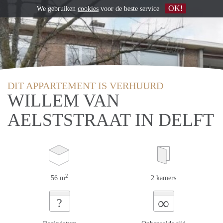
OK!
We gebruiken
cookies
voor de beste service
DIT APPARTEMENT IS VERHUURD
WILLEM VAN
AELSTSTRAAT IN DELFT
2
56 m
2 kamers
∞
?