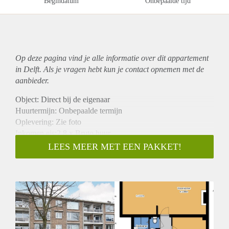
Begindatum
Onbepaalde tijd
Op deze pagina vind je alle informatie over dit
appartement
in Delft. Als je vragen hebt kun je contact opnemen met de
aanbieder.
Object: Direct bij de eigenaar
Huurtermijn: Onbepaalde termijn
Oplevering: Zie foto
Inkomen eis:2,8 x Bruto huur
Garantiestelling mogelijk: Ja
LEES MEER MET EEN PAKKET!
Borg: 1 Maand
Bemiddeling kosten: Nee
Woningdelers toegestaan: Ja
Huisdieren toegestaan: Afhankelijk van de Eigenaar
Huurtoeslag grens: Nee
Geschikt voor studenten: Afhankelijk van de Eigenaar