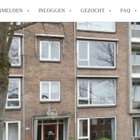
NMELDEN
INLOGGEN
GEZOCHT
FAQ
How to translate AppartementDelft!
Wat is AppartementDelft?
Hoeveel kost het om te reageren op een A
Wat is de privacyverklaring van Appartem
Berekent AppartementDelft makelaarsver
Alle veelgestelde vragen