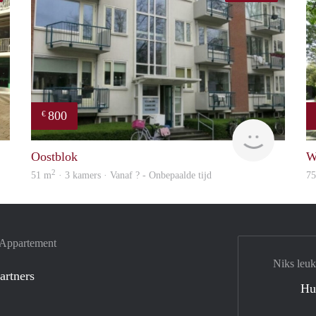
800
€
finder
Woning
Oostblok
W
2
51 m
· 3 kamers · Vanaf ? - Onbepaalde tijd
7
e Appartement
Niks leuk
artners
Hu