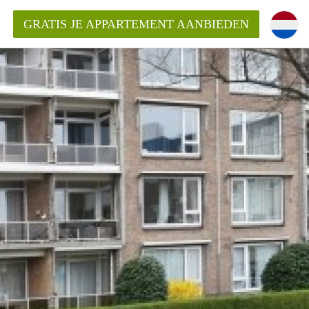
GRATIS JE APPARTEMENT AANBIEDEN
ppartement in Delft?
entDelft?
goeding/bemiddelingsvergoeding?