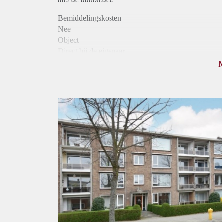
Bemiddelingskosten
Nee
Object
Direct bij de eigenaar
Borg
790
Garantiestelling
Niet mogelijk
Huurtoeslag
Mogelijk
Inkomen eis
N.V.T.
Huurtermijn
Onbepaalde termijn
Oplevering
Kaal