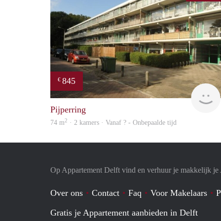
845
€
Pijperring
2
74 m
· 2 kamers · Vanaf ? - Onbepaalde tijd
Op Appartement Delft vind en verhuur je makkelijk j
Over ons
Contact
Faq
Voor Makelaars
P
Gratis je Appartement aanbieden in Delft