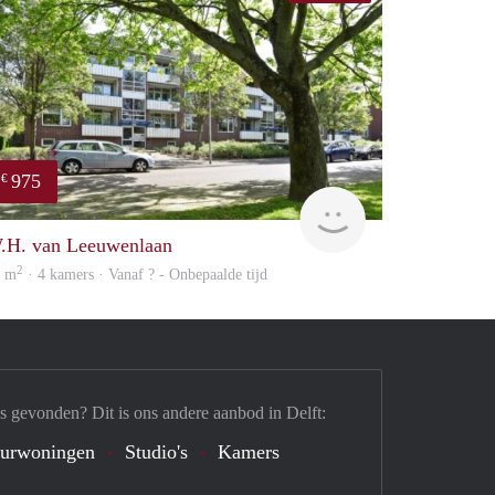
975
€
Woning
.H. van Leeuwenlaan
2
5 m
· 4 kamers · Vanaf ? - Onbepaalde tijd
s gevonden? Dit is ons andere aanbod in Delft:
urwoningen
Studio's
Kamers