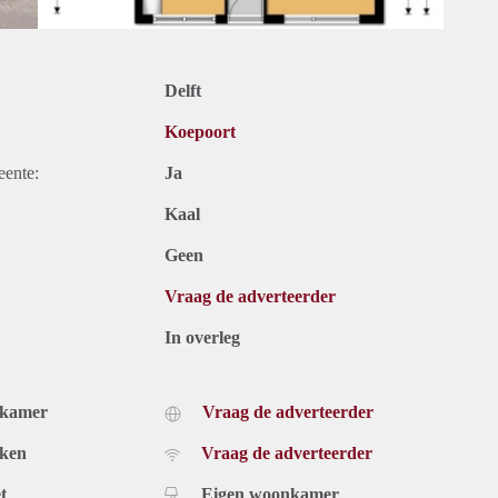
Delft
Koepoort
eente:
Ja
Kaal
Geen
Vraag de adverteerder
In overleg
dkamer
Vraag de adverteerder
uken
Vraag de adverteerder
t
Eigen woonkamer