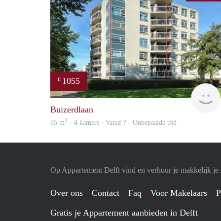
1055
€
Buizerdlaan
2
85 m
· 4 kamers · Vanaf ? - Onbepaalde tijd
Op Appartement Delft vind en verhuur je makkelijk j
Over ons
Contact
Faq
Voor Makelaars
P
Gratis je Appartement aanbieden in Delft