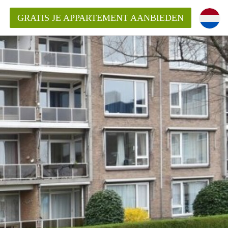
GRATIS JE APPARTEMENT AANBIEDEN
ppartement in Delft?
entDelft?
goeding/bemiddelingsvergoeding?