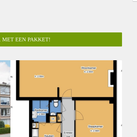
 MET EEN PAKKET!
ar