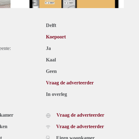
Delft
Koepoort
eente:
Ja
Kaal
Geen
Vraag de adverteerder
In overleg
dkamer
Vraag de adverteerder
uken
Vraag de adverteerder
t
Eigen woonkamer