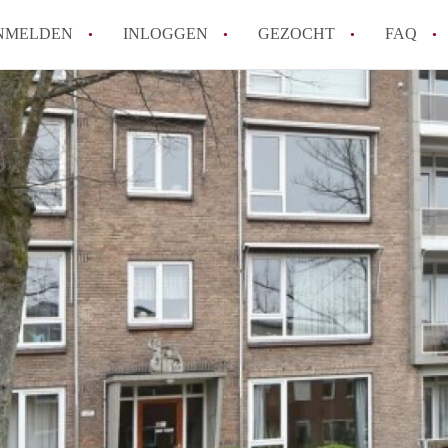
NMELDEN
INLOGGEN
GEZOCHT
FAQ
How to translate AppartementDelft!
Wat is AppartementDelft?
Hoeveel kost het om te reageren op een A
Wat is de privacyverklaring van Appartem
Berekent AppartementDelft makelaarsver
Alle veelgestelde vragen