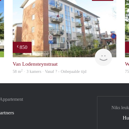
850
€
rent
finder
Van Lodensteynstraat
W
2
58 m
· 3 kamers · Vanaf ? - Onbepaalde tijd
7
e Appartement
Niks leuk
artners
Hu