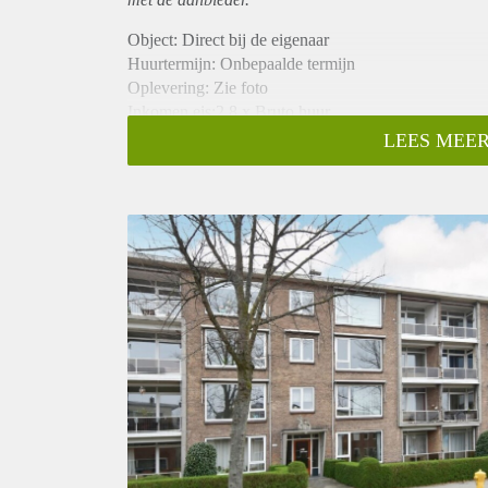
Object: Direct bij de eigenaar
Huurtermijn: Onbepaalde termijn
Oplevering: Zie foto
Inkomen eis:2,8 x Bruto huur
Garantiestelling mogelijk: Ja
LEES MEER
Borg: 1 Maand
Bemiddeling kosten: Nee
Woningdelers toegestaan: Ja
Huisdieren toegestaan: Afhankelijk van de Eigenaar
Huurtoeslag grens: Nee
Geschikt voor studenten: Afhankelijk van de Eigena