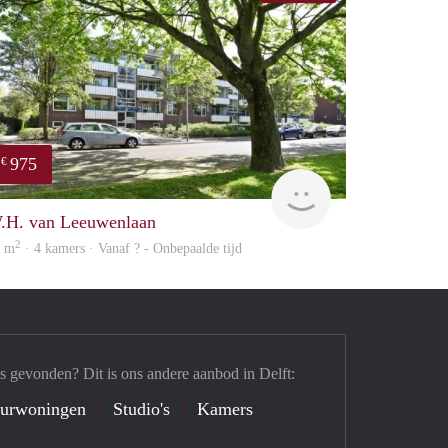
975
€
finder
.H. van Leeuwenlaan
2
5 m
· 4 kamers · Vanaf ? - Onbepaalde tijd
s gevonden? Dit is ons andere aanbod in Delft:
urwoningen
Studio's
Kamers