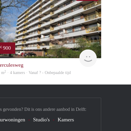
900
€
rent
erculesweg
2
0 m
· 4 kamers · Vanaf ? - Onbepaalde tijd
s gevonden? Dit is ons andere aanbod in Delft:
urwoningen
Studio's
Kamers