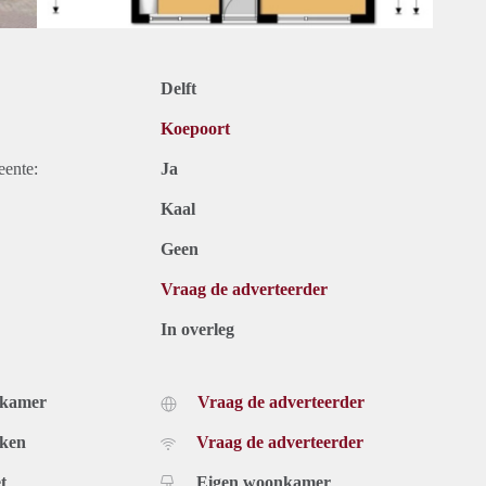
Delft
Koepoort
eente:
Ja
Kaal
Geen
Vraag de adverteerder
In overleg
dkamer
Vraag de adverteerder
uken
Vraag de adverteerder
t
Eigen woonkamer