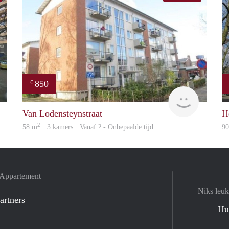
850
€
finder
finder
Van Lodensteynstraat
H
2
58 m
· 3 kamers · Vanaf ? - Onbepaalde tijd
9
e Appartement
Niks leuk
artners
Hu