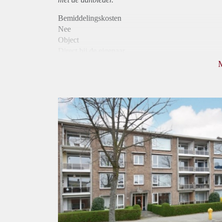
Bemiddelingskosten
Nee
Object
Direct bij de eigenaar
Borg
790
Garantiestelling
Niet mogelijk
Huurtoeslag
Mogelijk
Inkomen eis
N.V.T.
Huurtermijn
Onbepaalde termijn
Oplevering
Kaal