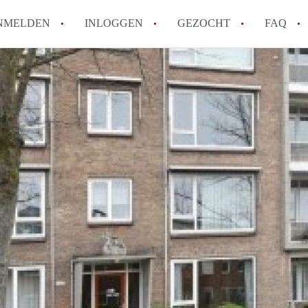
NMELDEN
INLOGGEN
GEZOCHT
FAQ
How to translate AppartementDelft!
Wat is AppartementDelft?
Hoeveel kost het om te reageren op een A
Wat is de privacyverklaring van Appartem
Berekent AppartementDelft makelaarsver
Alle veelgestelde vragen