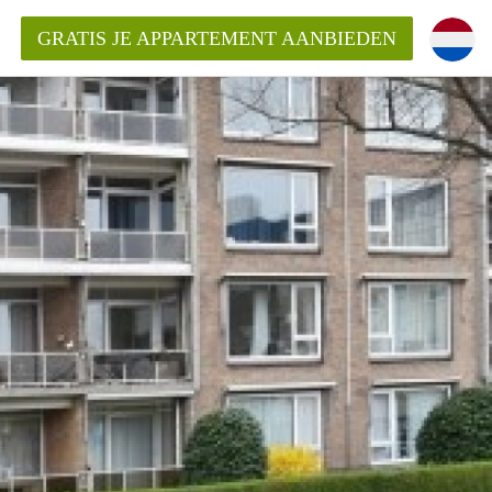
GRATIS JE APPARTEMENT AANBIEDEN
ppartement in Delft?
entDelft?
goeding/bemiddelingsvergoeding?