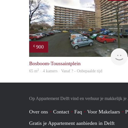
900
€
Bosboom-Toussaintplein
2
65 m
· 4 kamers · Vanaf ? - Onbepaalde tijd
Op Appartement Delft vind en verhuur je makkelijk j
Over ons
Contact
Faq
Voor Makelaars
P
Gratis je Appartement aanbieden in Delft