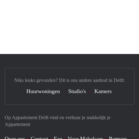
Niks leuks gevonden? Dit is ons andere aanbod in Delft:
Huurwoningen
Studio's
Kamers
Op Appartement Delft vind en verhuur je makkelijk je
Appartement
Over ons
Contact
Faq
Voor Makelaars
Partners