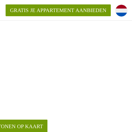
GRATIS JE APPARTEMENT AANBIEDEN
ppartement in Delft?
entDelft?
goeding/bemiddelingsvergoeding?
TONEN OP KAART