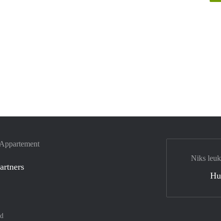
e Appartement
Niks leuk
artners
Hu
nd