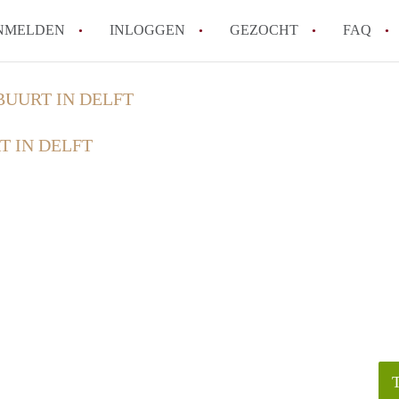
NMELDEN
INLOGGEN
GEZOCHT
FAQ
UURT IN DELFT
How to translate AppartementDelft!
 IN DELFT
Wat is AppartementDelft?
Hoeveel kost het om te reageren op een A
Wat is de privacyverklaring van Appartem
Berekent AppartementDelft makelaarsver
Alle veelgestelde vragen