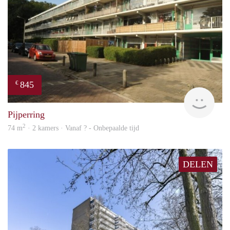
845
€
finde
Pijperring
2
74 m
· 2 kamers · Vanaf ? - Onbepaalde tijd
DELEN