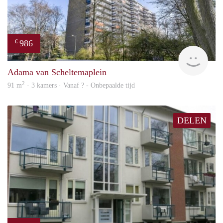
986
€
finde
Adama van Scheltemaplein
2
91 m
· 3 kamers · Vanaf ? - Onbepaalde tijd
DELEN