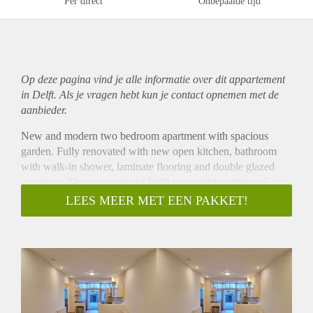
Per direct
Onbepaalde tijd
Op deze pagina vind je alle informatie over dit
appartement
in Delft. Als je vragen hebt kun je contact opnemen met de
aanbieder.
New and modern two bedroom apartment with spacious
garden. Fully renovated with new open kitchen, bathroom
with walk-in shower, laminate flooring and double glazed
windows. The city centre of Delft is available within a 5
minute bike ride!
LEES MEER MET EEN PAKKET!
Layout
Private entrance to the house. Big living room with large
open kitchen with ceramic stove, combioven, fridge / freezer
and a dishwasher. Doors to the bedroom with double bed.
Bathroom with walk-in shower, sink and towel radiator.
Wooden laminate flooring, double glazed and centrally
heated. Garden located at the back.