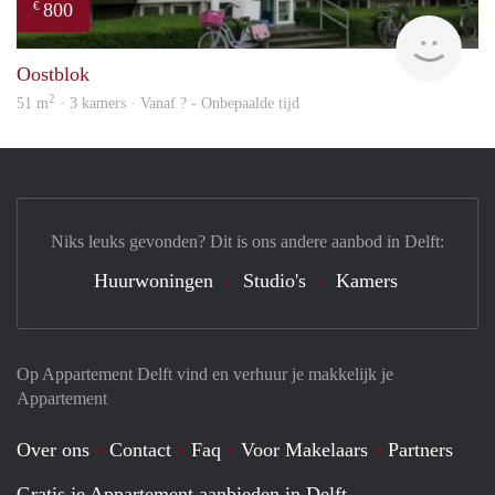
800
€
Woni
Oostblok
2
51 m
· 3 kamers · Vanaf ? - Onbepaalde tijd
Niks leuks gevonden? Dit is ons andere aanbod in Delft:
Huurwoningen
Studio's
Kamers
Op Appartement Delft vind en verhuur je makkelijk je
Appartement
Over ons
Contact
Faq
Voor Makelaars
Partners
Gratis je Appartement aanbieden in Delft