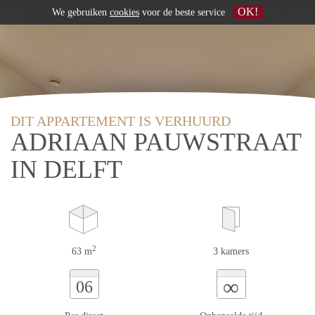
OK!
We gebruiken
cookies
voor de beste service
DIT APPARTEMENT IS VERHUURD
ADRIAAN PAUWSTRAAT
IN DELFT
2
63 m
3 kamers
∞
06