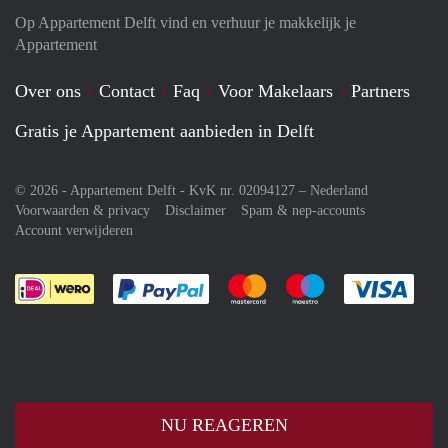
Op Appartement Delft vind en verhuur je makkelijk je
Appartement
Over ons
Contact
Faq
Voor Makelaars
Partners
Gratis je Appartement aanbieden in Delft
© 2026 - Appartement Delft - KvK nr. 02094127 –
Nederland
Voorwaarden & privacy
Disclaimer
Spam & nep-accounts
Account verwijderen
Je rekent gemakkelijk af met Paypal
Je rekent gemakkelijk af met M
Je rekent gemakkelij
Je re
NU REAGEREN