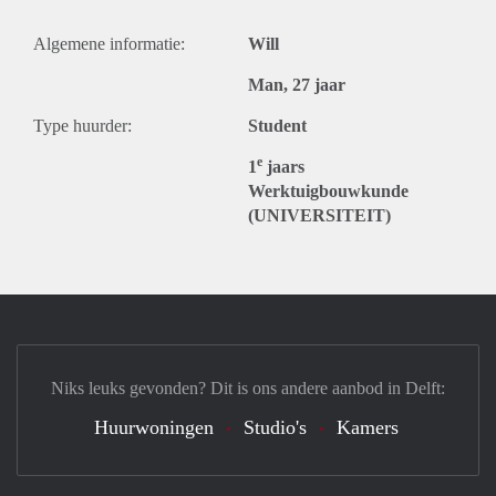
Algemene informatie:
Will
Man, 27 jaar
Type huurder:
Student
e
1
jaars
Werktuigbouwkunde
(UNIVERSITEIT)
Niks leuks gevonden? Dit is ons andere aanbod in Delft:
Huurwoningen
Studio's
Kamers