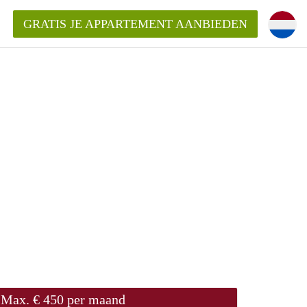
GRATIS JE APPARTEMENT AANBIEDEN
ppartement in Delft?
entDelft?
goeding/bemiddelingsvergoeding?
Max. € 450 per maand