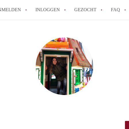
NMELDEN
INLOGGEN
GEZOCHT
FAQ
How to translate AppartementDelft!
Wat is AppartementDelft?
Hoeveel kost het om te reageren op een A
Wat is de privacyverklaring van Appartem
Berekent AppartementDelft makelaarsver
Alle veelgestelde vragen