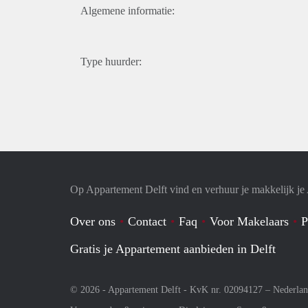
Algemene informatie:
Type huurder:
Op Appartement Delft vind en verhuur je makkelijk j
Over ons
Contact
Faq
Voor Makelaars
P
Gratis je Appartement aanbieden in Delft
© 2026 - Appartement Delft - KvK nr. 02094127 –
Nederla