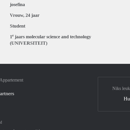
josefina
Vrouw, 24 jaar
Student
e
1
jaars molecular science and technology
(UNIVERSITEIT)
e Appartement
Niks leuk
artners
Hu
nd