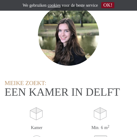
OK!
We gebruiken
cookies
voor de beste service
MEIKE ZOEKT:
EEN KAMER IN DELFT
2
Kamer
Min. 6 m