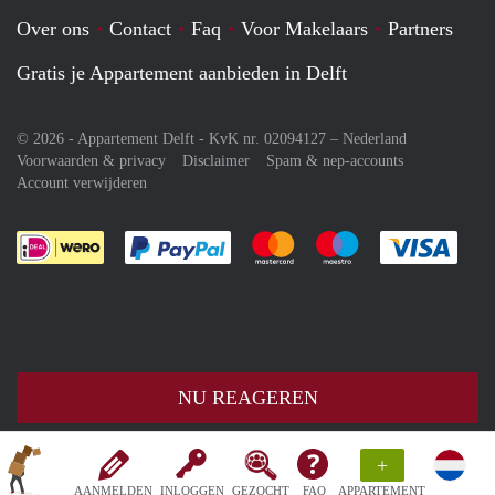
Over ons
Contact
Faq
Voor Makelaars
Partners
Gratis je Appartement aanbieden in Delft
© 2026 - Appartement Delft - KvK nr. 02094127 –
Nederland
Voorwaarden & privacy
Disclaimer
Spam & nep-accounts
Account verwijderen
Je rekent gemakkelijk af met Paypal
Je rekent gemakkelijk af met M
Je rekent gemakkelij
Je re
NU REAGEREN
+
AANMELDEN
INLOGGEN
GEZOCHT
FAQ
APPARTEMENT