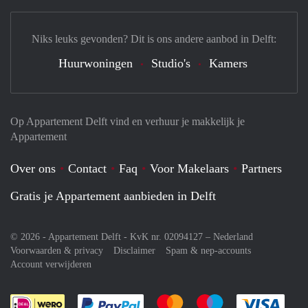
Niks leuks gevonden? Dit is ons andere aanbod in Delft:
Huurwoningen
Studio's
Kamers
Op Appartement Delft vind en verhuur je makkelijk je
Appartement
Over ons
Contact
Faq
Voor Makelaars
Partners
Gratis je Appartement aanbieden in Delft
© 2026 - Appartement Delft - KvK nr. 02094127 –
Nederland
Voorwaarden & privacy
Disclaimer
Spam & nep-accounts
Account verwijderen
Je rekent gemakkelijk af met Paypal
Je rekent gemakkelijk af met M
Je rekent gemakkelij
Je re