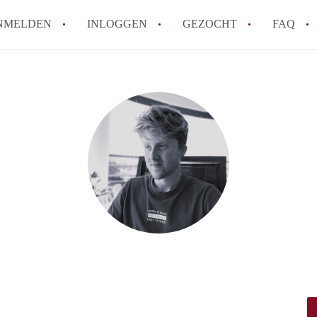
NMELDEN
INLOGGEN
GEZOCHT
FAQ
How to translate AppartementDelft!
Wat is AppartementDelft?
Hoeveel kost het om te reageren op een A
Wat is de privacyverklaring van Appartem
Berekent AppartementDelft makelaarsver
Alle veelgestelde vragen