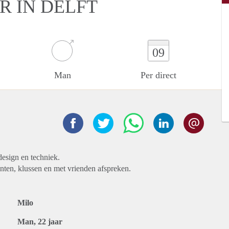
R IN DELFT
09
Man
Per direct
design en techniek.
inten, klussen en met vrienden afspreken.
Milo
Man, 22 jaar