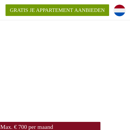
GRATIS JE APPARTEMENT AANBIEDEN
ppartement in Delft?
entDelft?
goeding/bemiddelingsvergoeding?
Max. € 700 per maand