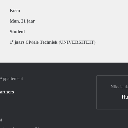
Koen
Man, 21 jaar
Student
e
1
jaars Civiele Techniek (UNIVERSITEIT)
e Appartement
Niks leuk
artners
Hu
nd