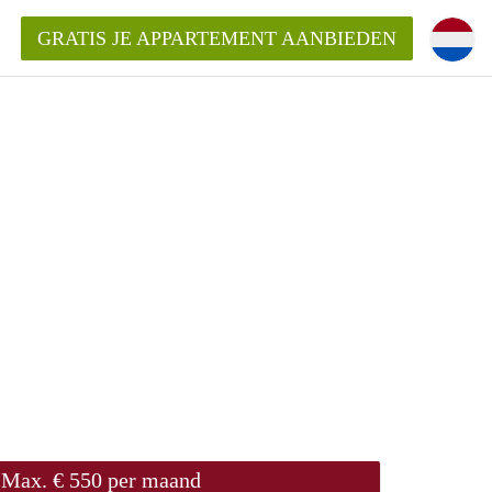
GRATIS JE APPARTEMENT AANBIEDEN
ppartement in Delft?
entDelft?
goeding/bemiddelingsvergoeding?
Max. € 550 per maand