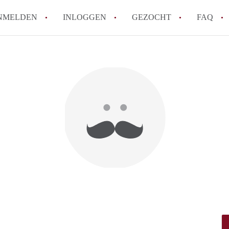
NMELDEN
INLOGGEN
GEZOCHT
FAQ
How to translate AppartementDelft!
Wat is AppartementDelft?
Hoeveel kost het om te reageren op een A
Wat is de privacyverklaring van Appartem
Berekent AppartementDelft makelaarsver
Alle veelgestelde vragen