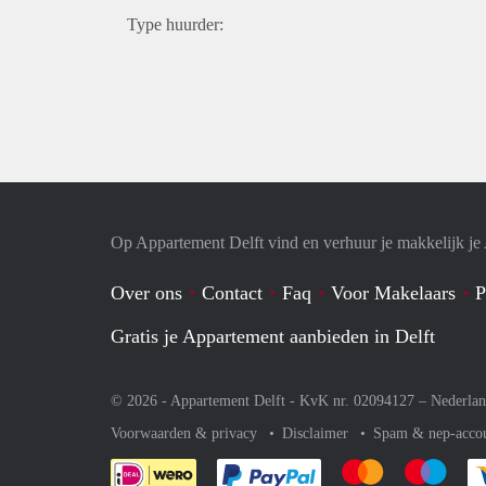
Type huurder:
Op Appartement Delft vind en verhuur je makkelijk j
Over ons
Contact
Faq
Voor Makelaars
P
Gratis je Appartement aanbieden in Delft
© 2026 - Appartement Delft - KvK nr. 02094127 –
Nederla
Voorwaarden & privacy
Disclaimer
Spam & nep-acco
Je rekent gemakkelijk af 
Je rekent gemak
Je rek