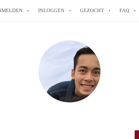
NMELDEN
INLOGGEN
GEZOCHT
FAQ
How to translate AppartementDelft!
Wat is AppartementDelft?
Hoeveel kost het om te reageren op een A
Wat is de privacyverklaring van Appartem
Berekent AppartementDelft makelaarsver
Alle veelgestelde vragen