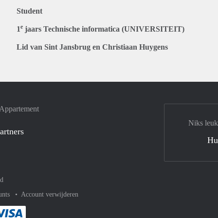
Student
e
1
jaars Technische informatica (UNIVERSITEIT)
Lid van Sint Jansbrug en Christiaan Huygens
e Appartement
Niks leuk
artners
Hu
nd
unts
Account verwijderen
met Paypal
kelijk af met Mastercard
ent gemakkelijk af met Meastro
Je rekent gemakkelijk af met Visa