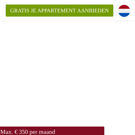
GRATIS JE APPARTEMENT AANBIEDEN
ppartement in Delft?
entDelft?
goeding/bemiddelingsvergoeding?
Max. € 350 per maand