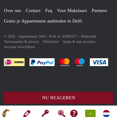
Over ons
Contact
Faq
Voor Makelaars
Partners
Gratis je Appartement aanbieden in Delft
© 2026 - Appartement Delft - KvK nr. 02094127 –
Nederland
Voorwaarden & privacy
Disclaimer
Spam & nep-accounts
Account verwijderen
Je rekent gemakkelijk af met Paypal
Je rekent gemakkelijk af met M
Je rekent gemakkelij
Je re
NU REAGEREN
+