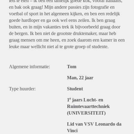
iets te eten – ik ben een tamelijk goede kok, vooral Italiaans,
en bak ook graag! Mijn andere passies zijn fotografie en
voetbal of sport in het algemeen kijken, en ben een redelijk
goede hardloper en ga ook wel eens zeilen. Ik ben graag
buiten, en in mijn vakanties trek ik bijvoorbeeld graag door
de bergen. Ik ben niet de grootste druktemaker, maar heb
graag mensen om me heen, en zoek daarom een kamer in een
leuke maar wellicht niet al te grote groep of studente.
Algemene informatie:
Tom
Man, 22 jaar
Type huurder:
Student
e
1
jaars Lucht- en
Ruimtevaarttechniek
(UNIVERSITEIT)
Lid van VSV Leonardo da
Vinci