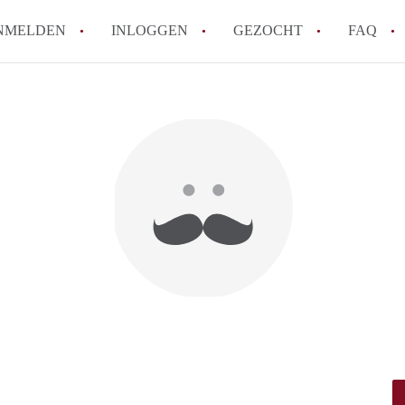
NMELDEN
INLOGGEN
GEZOCHT
FAQ
How to translate AppartementDelft!
Wat is AppartementDelft?
Hoeveel kost het om te reageren op een A
Wat is de privacyverklaring van Appartem
Berekent AppartementDelft makelaarsver
Alle veelgestelde vragen