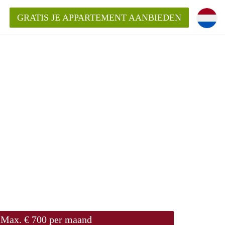
GRATIS JE APPARTEMENT AANBIEDEN
ppartement in Delft?
entDelft?
goeding/bemiddelingsvergoeding?
Max. € 700 per maand