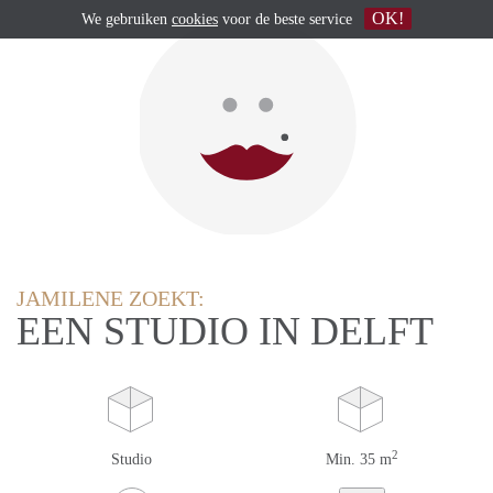
OK!
We gebruiken
cookies
voor de beste service
JAMILENE ZOEKT:
EEN STUDIO IN DELFT
2
Studio
Min. 35 m