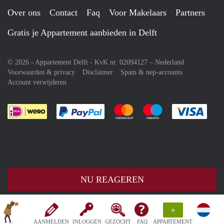
Over ons
Contact
Faq
Voor Makelaars
Partners
Gratis je Appartement aanbieden in Delft
© 2026 - Appartement Delft - KvK nr. 02094127 –
Nederland
Voorwaarden & privacy
Disclaimer
Spam & nep-accounts
Account verwijderen
Je rekent gemakkelijk af met Paypal
Je rekent gemakkelijk af met M
Je rekent gemakkelij
Je re
NU REAGEREN
+
AANMELDEN
INLOGGEN
GEZOCHT
FAQ
APPARTEMENT