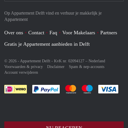
Op Appartement Delft vind en verhuur je makkelijk je
Appartement
Over ons
Contact
Faq
Voor Makelaars
Partners
Gratis je Appartement aanbieden in Delft
© 2026 - Appartement Delft - KvK nr. 02094127 –
Nederland
Voorwaarden & privacy
Disclaimer
Spam & nep-accounts
Account verwijderen
Je rekent gemakkelijk af met Paypal
Je rekent gemakkelijk af met M
Je rekent gemakkelij
Je re