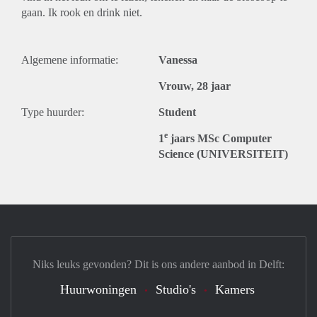
gaan. Ik rook en drink niet.
Algemene informatie:
Vanessa
Vrouw, 28 jaar
Type huurder:
Student
e
1
jaars MSc Computer
Science (UNIVERSITEIT)
Niks leuks gevonden? Dit is ons andere aanbod in Delft:
Huurwoningen
Studio's
Kamers