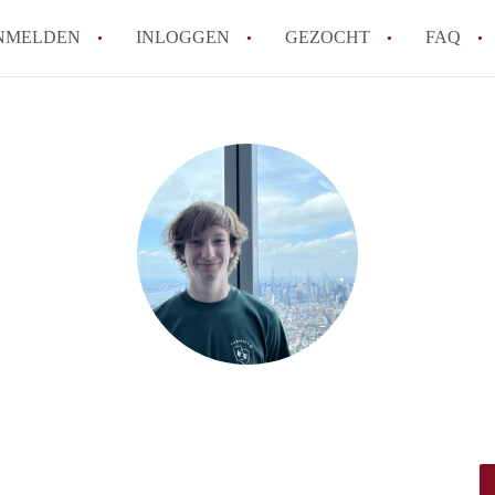
NMELDEN
INLOGGEN
GEZOCHT
FAQ
How to translate AppartementDelft!
Wat is AppartementDelft?
Hoeveel kost het om te reageren op een A
Wat is de privacyverklaring van Appartem
Berekent AppartementDelft makelaarsver
Alle veelgestelde vragen