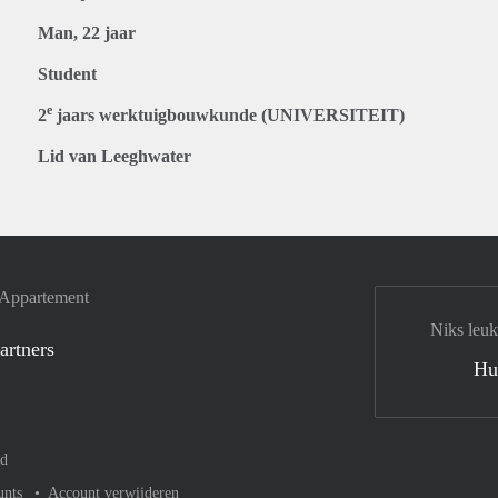
Man, 22 jaar
Student
e
2
jaars werktuigbouwkunde (UNIVERSITEIT)
Lid van Leeghwater
e Appartement
Niks leuk
artners
Hu
nd
unts
Account verwijderen