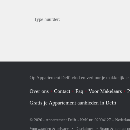
Type huurder:
Op Appartement Delft vind en verhuur je makkelijk j
Over ons
Contact
Faq
Voor Makelaars
P
Gratis je Appartement aanbieden in Delft
© 2026 - Appartement Delft - KvK nr. 02094127 –
Nederla
Voorwaarden & privacy
Disclaimer
Spam & nep-acco