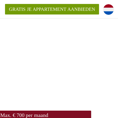
GRATIS JE APPARTEMENT AANBIEDEN
ppartement in Delft?
entDelft?
goeding/bemiddelingsvergoeding?
Max. € 700 per maand