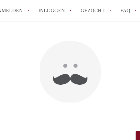
NMELDEN
INLOGGEN
GEZOCHT
FAQ
How to translate AppartementDelft!
Wat is AppartementDelft?
Hoeveel kost het om te reageren op een A
Wat is de privacyverklaring van Appartem
Berekent AppartementDelft makelaarsver
Alle veelgestelde vragen