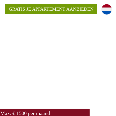
GRATIS JE APPARTEMENT AANBIEDEN
ppartement in Delft?
entDelft?
goeding/bemiddelingsvergoeding?
Max. € 1500 per maand