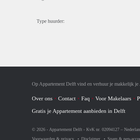
Type huurder:
Op Appartement Delft vind en verhuur je makkelijk j
Over ons
Contact
Faq
Voor Makelaars
P
Gratis je Appartement aanbieden in Delft
© 2026 - Appartement Delft - KvK nr. 02094127 –
Nederla
Voorwaarden & privacy
Disclaimer
Spam & nep-acco