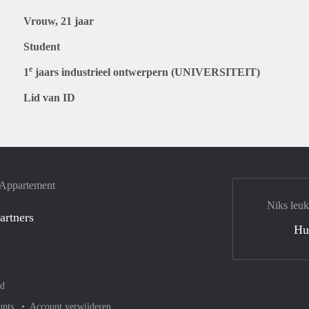
Vrouw, 21 jaar
Student
e
1
jaars industrieel ontwerpern (UNIVERSITEIT)
Lid van ID
e Appartement
Niks leuk
artners
Hu
nd
unts
Account verwijderen