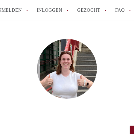
NMELDEN
INLOGGEN
GEZOCHT
FAQ
How to translate AppartementDelft!
Wat is AppartementDelft?
Hoeveel kost het om te reageren op een A
Wat is de privacyverklaring van Appartem
Berekent AppartementDelft makelaarsver
Alle veelgestelde vragen