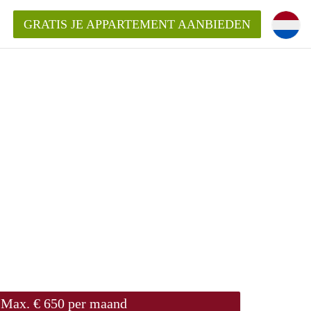
GRATIS JE APPARTEMENT AANBIEDEN
ppartement in Delft?
entDelft?
goeding/bemiddelingsvergoeding?
Max. € 650 per maand