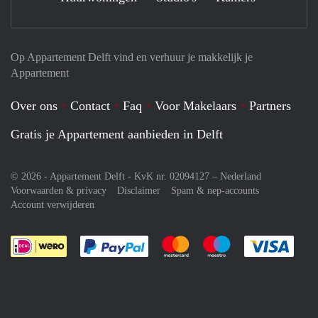
Op Appartement Delft vind en verhuur je makkelijk je
Appartement
Over ons
Contact
Faq
Voor Makelaars
Partners
Gratis je Appartement aanbieden in Delft
© 2026 - Appartement Delft - KvK nr. 02094127 –
Nederland
Voorwaarden & privacy
Disclaimer
Spam & nep-accounts
Account verwijderen
Je rekent gemakkelijk af met Paypal
Je rekent gemakkelijk af met M
Je rekent gemakkelij
Je re