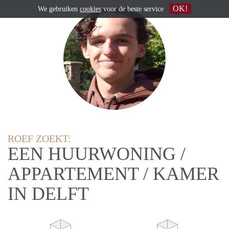
OK!
We gebruiken
cookies
voor de beste service
ROEF ZOEKT:
EEN HUURWONING /
APPARTEMENT / KAMER
IN DELFT