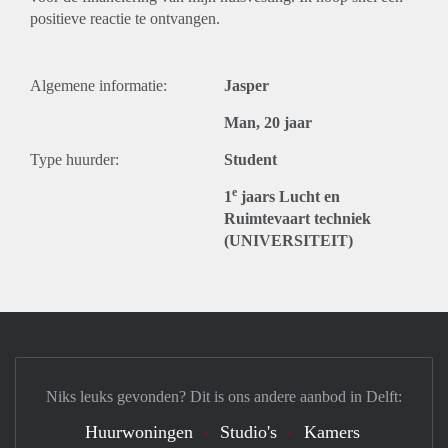
positieve reactie te ontvangen.
Algemene informatie:
Jasper
Man, 20 jaar
Type huurder:
Student
e
1
jaars Lucht en
Ruimtevaart techniek
(UNIVERSITEIT)
Niks leuks gevonden? Dit is ons andere aanbod in Delft:
Huurwoningen
Studio's
Kamers