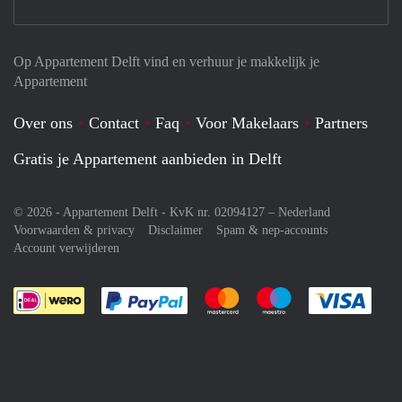
Op Appartement Delft vind en verhuur je makkelijk je
Appartement
Over ons
Contact
Faq
Voor Makelaars
Partners
Gratis je Appartement aanbieden in Delft
© 2026 - Appartement Delft - KvK nr. 02094127 –
Nederland
Voorwaarden & privacy
Disclaimer
Spam & nep-accounts
Account verwijderen
Je rekent gemakkelijk af met Paypal
Je rekent gemakkelijk af met M
Je rekent gemakkelij
Je re