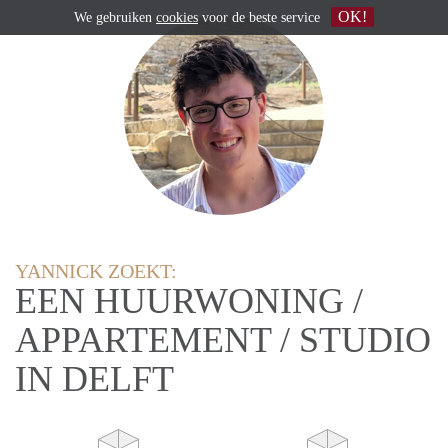
OK!
We gebruiken
cookies
voor de beste service
YANNICK ZOEKT:
EEN HUURWONING /
APPARTEMENT / STUDIO
IN DELFT