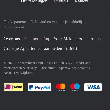
Huurwoningen
Studio's
Kamers
Op Appartement Delft vind en verhuur je makkelijk je
Appartement
Over ons
Contact
Faq
Voor Makelaars
Partners
Gratis je Appartement aanbieden in Delft
© 2026 - Appartement Delft - KvK nr. 02094127 –
Nederland
Voorwaarden & privacy
Disclaimer
Spam & nep-accounts
Account verwijderen
Je rekent gemakkelijk af met Paypal
Je rekent gemakkelijk af met M
Je rekent gemakkelij
Je re