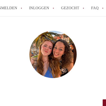
NMELDEN
INLOGGEN
GEZOCHT
FAQ
How to translate AppartementDelft!
Wat is AppartementDelft?
Hoeveel kost het om te reageren op een A
Wat is de privacyverklaring van Appartem
Berekent AppartementDelft makelaarsver
Alle veelgestelde vragen