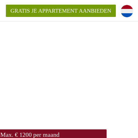
GRATIS JE APPARTEMENT AANBIEDEN
ppartement in Delft?
entDelft?
goeding/bemiddelingsvergoeding?
Max. € 1200 per maand