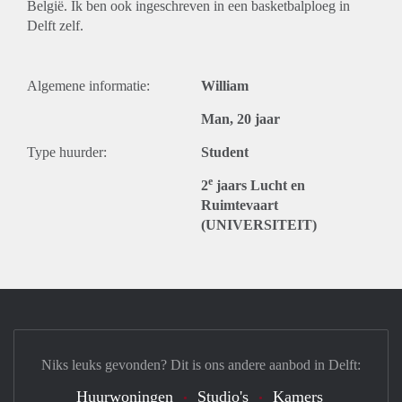
België. Ik ben ook ingeschreven in een basketbalploeg in
Delft zelf.
Algemene informatie:
William
Man, 20 jaar
Type huurder:
Student
e
2
jaars Lucht en
Ruimtevaart
(UNIVERSITEIT)
Niks leuks gevonden? Dit is ons andere aanbod in Delft:
Huurwoningen
Studio's
Kamers