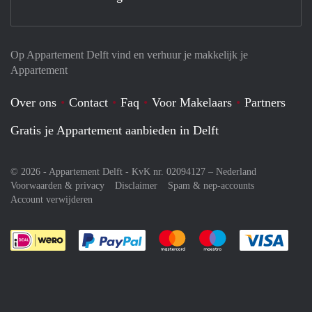
Op Appartement Delft vind en verhuur je makkelijk je
Appartement
Over ons
Contact
Faq
Voor Makelaars
Partners
Gratis je Appartement aanbieden in Delft
© 2026 - Appartement Delft - KvK nr. 02094127 –
Nederland
Voorwaarden & privacy
Disclaimer
Spam & nep-accounts
Account verwijderen
Je rekent gemakkelijk af met Paypal
Je rekent gemakkelijk af met M
Je rekent gemakkelij
Je re