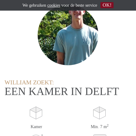
OK!
We gebruiken
cookies
voor de beste service
WILLIAM ZOEKT:
EEN KAMER IN DELFT
2
Kamer
Min. 7 m