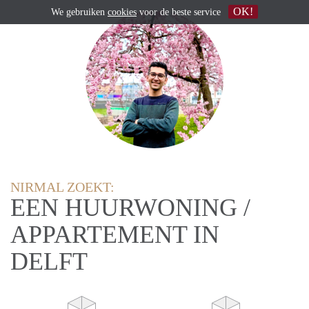
OK!
We gebruiken
cookies
voor de beste service
NIRMAL ZOEKT:
EEN HUURWONING /
APPARTEMENT IN
DELFT