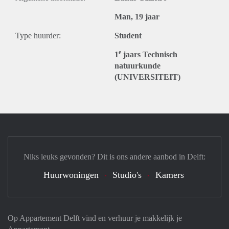
Man, 19 jaar
Type huurder:
Student
e
1
jaars Technisch
natuurkunde
(UNIVERSITEIT)
Niks leuks gevonden? Dit is ons andere aanbod in Delft:
Huurwoningen
Studio's
Kamers
Op Appartement Delft vind en verhuur je makkelijk je