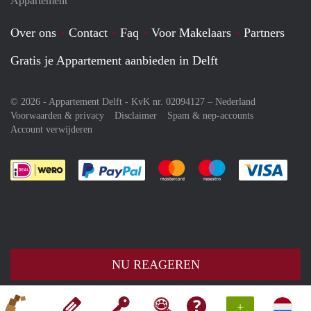
Appartement
Over ons
Contact
Faq
Voor Makelaars
Partners
Gratis je Appartement aanbieden in Delft
© 2026 - Appartement Delft - KvK nr. 02094127 –
Nederland
Voorwaarden & privacy
Disclaimer
Spam & nep-accounts
Account verwijderen
Je rekent gemakkelijk af met Paypal
Je rekent gemakkelijk af met M
Je rekent gemakkelij
Je re
NU REAGEREN
+