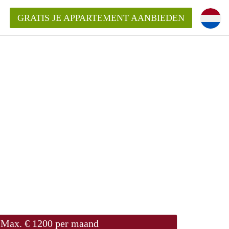
GRATIS JE APPARTEMENT AANBIEDEN
ppartement in Delft?
entDelft?
goeding/bemiddelingsvergoeding?
Max. € 1200 per maand