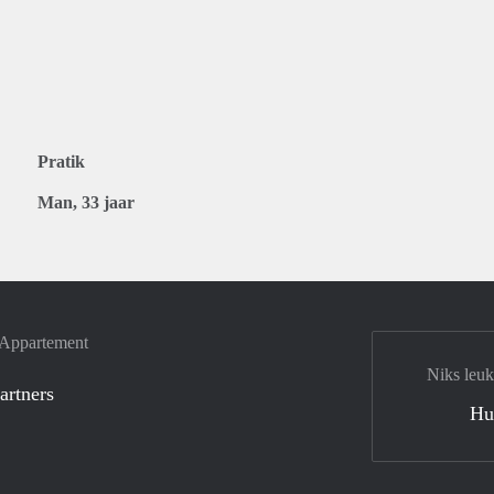
Pratik
Man, 33 jaar
e Appartement
Niks leuk
artners
Hu