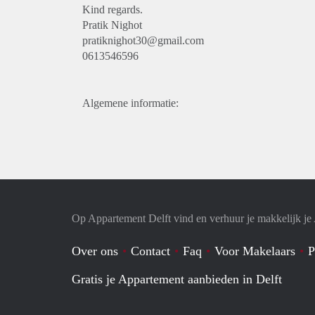
Kind regards.
Pratik Nighot
pratiknighot30@gmail.com
0613546596
Algemene informatie:
Op Appartement Delft vind en verhuur je makkelijk j
Over ons
Contact
Faq
Voor Makelaars
P
Gratis je Appartement aanbieden in Delft