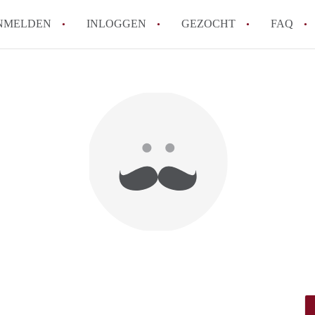
NMELDEN
INLOGGEN
GEZOCHT
FAQ
How to translate AppartementDelft!
Wat is AppartementDelft?
Hoeveel kost het om te reageren op een A
Wat is de privacyverklaring van Appartem
Berekent AppartementDelft makelaarsver
Alle veelgestelde vragen