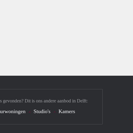
s gevonden? Dit is ons andere aanbod in Delft:
urwoningen
Studio's
Kamers