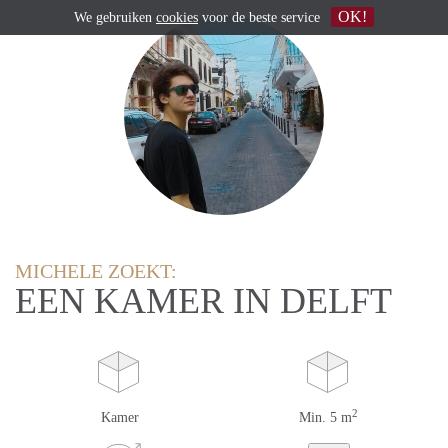
OK!
We gebruiken
cookies
voor de beste service
MICHELE ZOEKT:
EEN KAMER IN DELFT
2
Kamer
Min. 5 m