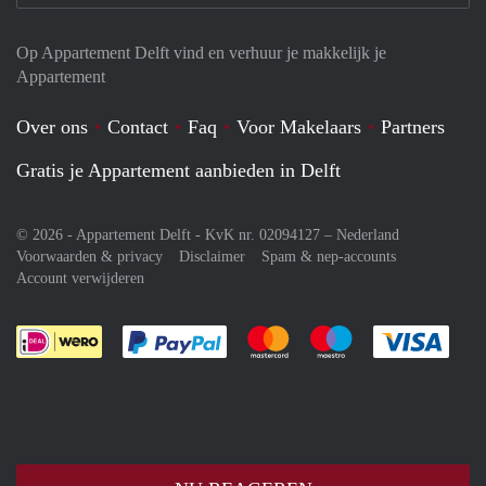
Op Appartement Delft vind en verhuur je makkelijk je
Appartement
Over ons
Contact
Faq
Voor Makelaars
Partners
Gratis je Appartement aanbieden in Delft
© 2026 - Appartement Delft - KvK nr. 02094127 –
Nederland
Voorwaarden & privacy
Disclaimer
Spam & nep-accounts
Account verwijderen
Je rekent gemakkelijk af met Paypal
Je rekent gemakkelijk af met M
Je rekent gemakkelij
Je re