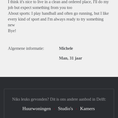
I think it's nice to live in a clean and ordered place, I'll do my
job but expect something from you too
About sports: I play handball and often go running, but I like
every kind of sport and I'm always ready to try something
new
Bye!
Algemene informatie:
Michele
Man, 31 jaar
Niks leuks gevonden? Dit is ons andere aanbod in Delft:
Huurwoningen
Studio's
Kamers