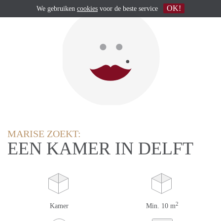
OK!
We gebruiken
cookies
voor de beste service
MARISE ZOEKT:
EEN KAMER IN DELFT
2
Kamer
Min. 10 m