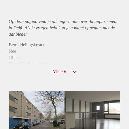
Op deze pagina vind je alle informatie over dit
appartement
in Delft. Als je vragen hebt kun je contact opnemen met de
aanbieder.
Bemiddelingskosten
Nee
Object
Direct bij de eigenaar
Borg
MEER
895
Garantiestelling
Mogelijk
Huurtoeslag
Niet mogelijk
Inkomen eis
2,9 X Maandhuur Bruto
Huurtermijn
Onbepaalde termijn