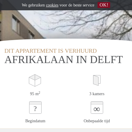
OK!
We gebruiken
cookies
voor de beste service
DIT APPARTEMENT IS VERHUURD
AFRIKALAAN IN DELFT
2
95 m
3 kamers
∞
?
Begindatum
Onbepaalde tijd