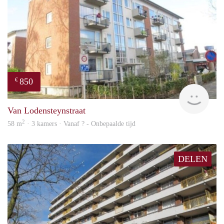
850
€
finde
Van Lodensteynstraat
2
58 m
· 3 kamers · Vanaf ? - Onbepaalde tijd
DELEN