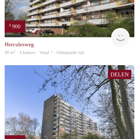
900
€
rent
Herculesweg
2
90 m
· 4 kamers · Vanaf ? - Onbepaalde tijd
DELEN