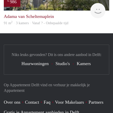
986
€
finde
Adama van Scheltemaplein
2
91 m
· 3 kamers · Vanaf ? - Onbepaalde tijd
Niks leuks gevonden? Dit is ons andere aanbod in Delft:
Huurwoningen
Studio's
Kamers
Op Appartement Delft vind en verhuur je makkelijk je
Appartement
Over ons
Contact
Faq
Voor Makelaars
Partners
Gratis je Appartement aanbieden in Delft