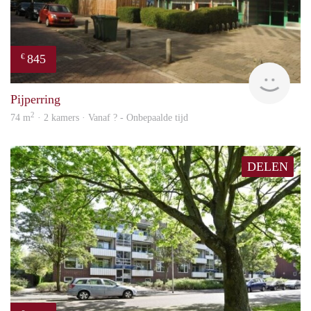
845
€
rent
Pijperring
2
74 m
· 2 kamers · Vanaf ? - Onbepaalde tijd
DELEN