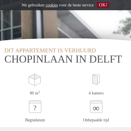
OK!
We gebruiken
cookies
voor de beste service
DIT APPARTEMENT IS VERHUURD
CHOPINLAAN IN DELFT
2
80 m
4 kamers
∞
?
Begindatum
Onbepaalde tijd