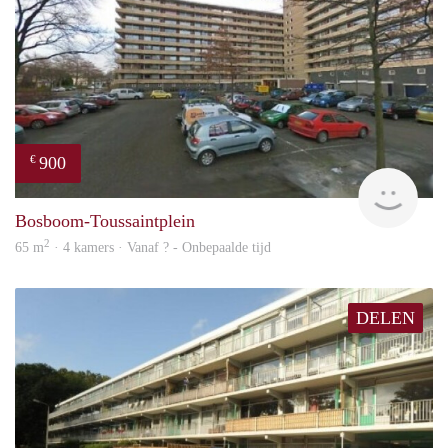
900
€
finde
Bosboom-Toussaintplein
2
65 m
· 4 kamers · Vanaf ? - Onbepaalde tijd
DELEN