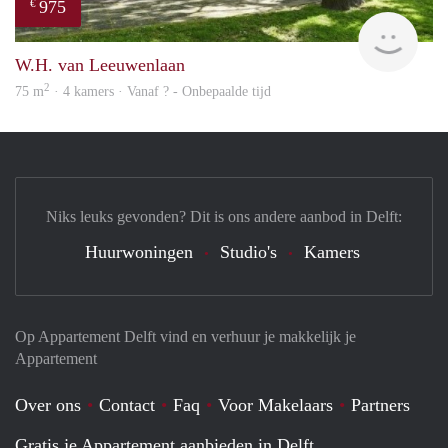
975
€
finde
W.H. van Leeuwenlaan
2
75 m
· 4 kamers · Vanaf ? - Onbepaalde tijd
Niks leuks gevonden? Dit is ons andere aanbod in Delft:
Huurwoningen
Studio's
Kamers
Op Appartement Delft vind en verhuur je makkelijk je
Appartement
Over ons
Contact
Faq
Voor Makelaars
Partners
Gratis je Appartement aanbieden in Delft