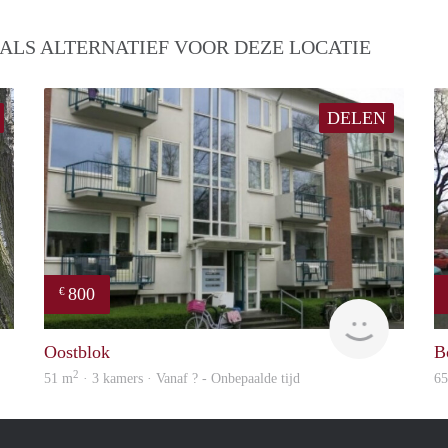
ALS ALTERNATIEF VOOR DEZE LOCATIE
DELEN
800
€
Woning
Woning
Oostblok
B
2
51 m
· 3 kamers · Vanaf ? - Onbepaalde tijd
6