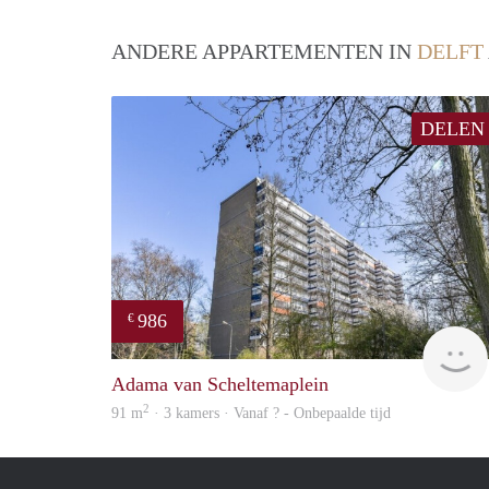
ANDERE APPARTEMENTEN IN
DELFT
DELEN
986
€
Adama van Scheltemaplein
2
91 m
· 3 kamers · Vanaf ? - Onbepaalde tijd