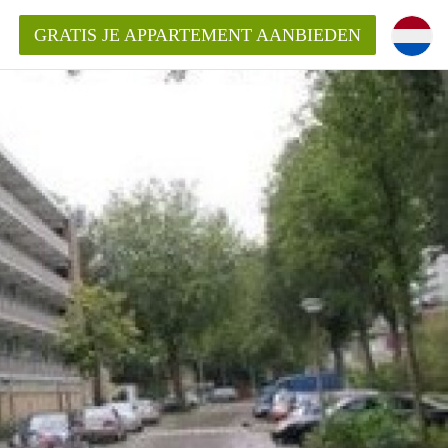
GRATIS JE APPARTEMENT AANBIEDEN
ppartement in Delft?
entDelft?
goeding/bemiddelingsvergoeding?