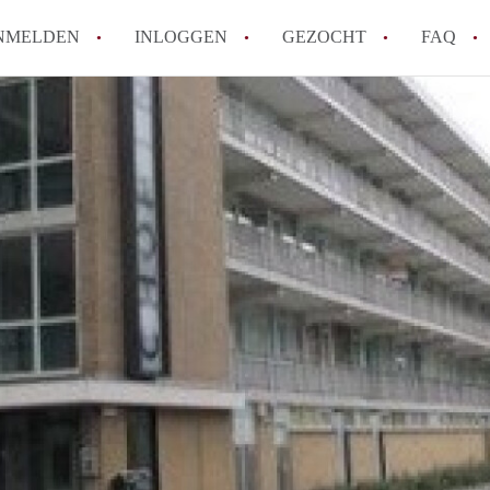
NMELDEN
INLOGGEN
GEZOCHT
FAQ
How to translate AppartementDelft!
Wat is AppartementDelft?
Hoeveel kost het om te reageren op een A
Wat is de privacyverklaring van Appartem
Berekent AppartementDelft makelaarsver
Alle veelgestelde vragen