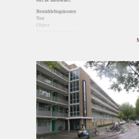
Bemiddelingskosten
Nee
Object
Direct bij de eigenaar
Borg
810
Garantiestelling
Niet mogelijk
Huurtoeslag
Mogelijk
Inkomen eis
N.V.T.
Huurtermijn
Onbepaalde termijn
Oplevering
Kaal