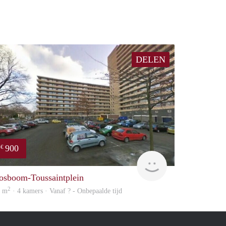
DELEN
900
€
finder
osboom-Toussaintplein
2
5 m
· 4 kamers · Vanaf ? - Onbepaalde tijd