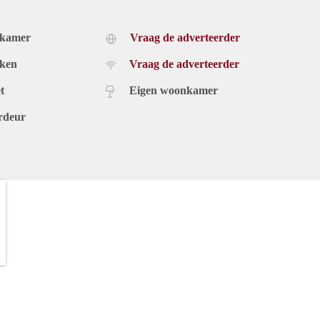
dkamer
Vraag de adverteerder
uken
Vraag de adverteerder
t
Eigen woonkamer
rdeur