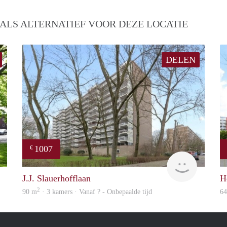
ALS ALTERNATIEF VOOR DEZE LOCATIE
DELEN
1007
€
finder
finder
J.J. Slauerhofflaan
H
2
90 m
· 3 kamers · Vanaf ? - Onbepaalde tijd
6