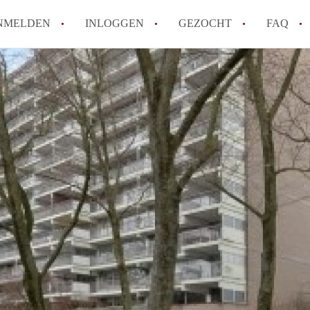
NMELDEN
INLOGGEN
GEZOCHT
FAQ
How to translate AppartementDelft!
Wat is AppartementDelft?
Hoeveel kost het om te reageren op een A
Wat is de privacyverklaring van Appartem
Berekent AppartementDelft makelaarsver
Alle veelgestelde vragen