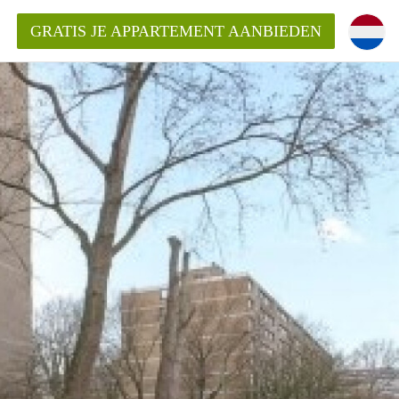
GRATIS JE APPARTEMENT AANBIEDEN
ppartement in Delft?
entDelft?
goeding/bemiddelingsvergoeding?