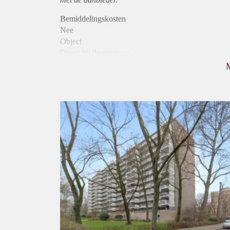
Bemiddelingskosten
Nee
Object
Direct bij de eigenaar
Borg
925
Garantiestelling
Mogelijk
Huurtoeslag
Niet mogelijk
Inkomen eis
3,0 X Maandhuur Bruto
Huurtermijn
Onbepaalde termijn
Oplevering
Kaal