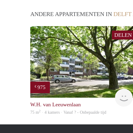
ANDERE APPARTEMENTEN IN
DELFT
DELEN
975
€
W.H. van Leeuwenlaan
2
75 m
· 4 kamers · Vanaf ? - Onbepaalde tijd