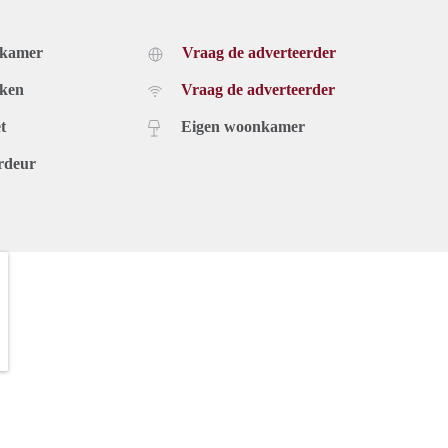
dkamer
Vraag de adverteerder
uken
Vraag de adverteerder
t
Eigen woonkamer
rdeur