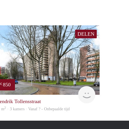
DELEN
850
€
finder
endrik Tollensstraat
2
4 m
· 3 kamers · Vanaf ? - Onbepaalde tijd