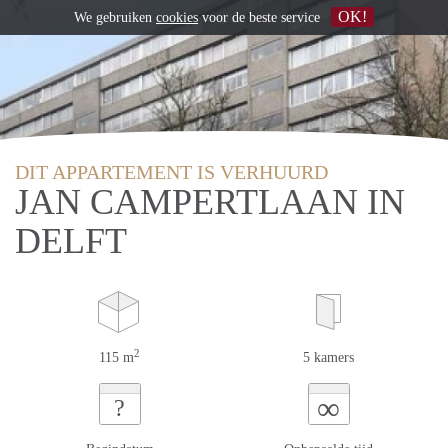
OK!
We gebruiken
cookies
voor de beste service
DIT APPARTEMENT IS VERHUURD
JAN CAMPERTLAAN IN
DELFT
2
115 m
5 kamers
∞
?