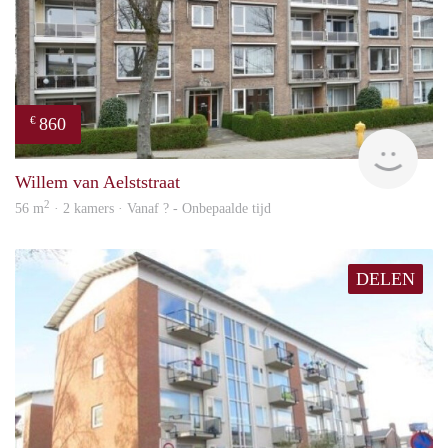
860
€
finde
Willem van Aelststraat
2
56 m
· 2 kamers · Vanaf ? - Onbepaalde tijd
DELEN