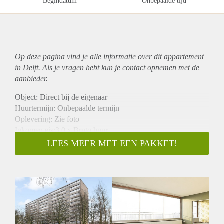
Begindatum
Onbepaalde tijd
Op deze pagina vind je alle informatie over dit
appartement
in Delft. Als je vragen hebt kun je contact opnemen met de
aanbieder.
Object: Direct bij de eigenaar
Huurtermijn: Onbepaalde termijn
Oplevering: Zie foto
Inkomen eis:3,0 x Bruto huur
Garantiestelling mogelijk: Ja
LEES MEER MET EEN PAKKET!
Borg: 1 Maand
Bemiddeling kosten: Nee
Woningdelers toegestaan: Ja
Huisdieren toegestaan: Afhankelijk van de Eigenaar
Huurtoeslag grens: Nee
Geschikt voor studenten: Afhankelijk van de Eigenaar