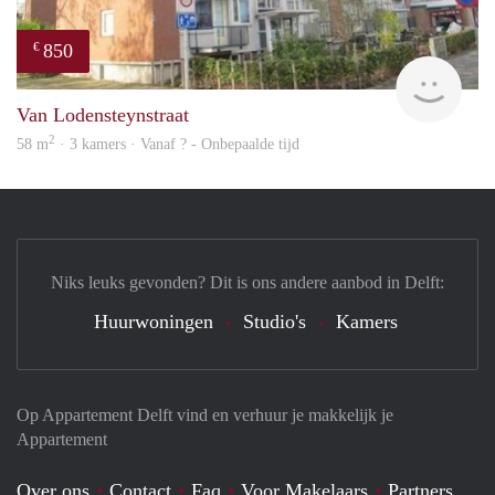
850
€
finde
Van Lodensteynstraat
2
58 m
· 3 kamers · Vanaf ? - Onbepaalde tijd
Niks leuks gevonden? Dit is ons andere aanbod in Delft:
Huurwoningen
Studio's
Kamers
Op Appartement Delft vind en verhuur je makkelijk je
Appartement
Over ons
Contact
Faq
Voor Makelaars
Partners